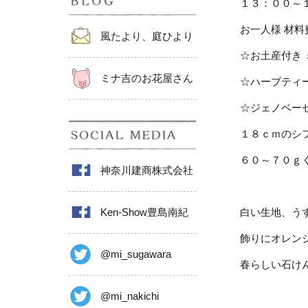
１３：００～
お一人様 材料
風たより、庭ひより
☆お土産付き
ミナ吉のお花屋さん
☆ハーブティ
☆ジェノベー
１８ｃｍのシ
６０～７０ｇ
神奈川建商株式会社
白い生地、う
Ken-Show豊島南紀
飾りにオレン
@mi_sugawara
春らしい石け
@mi_nakichi