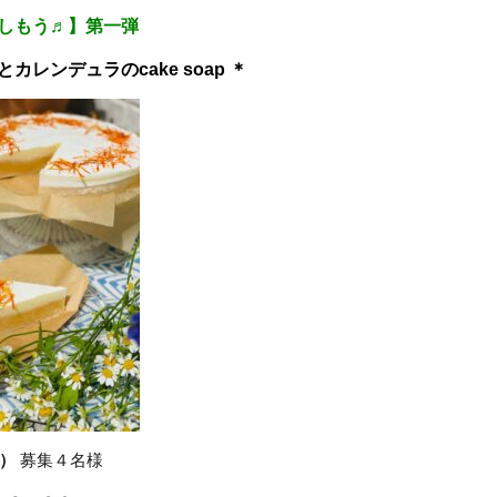
しもう♬】第一弾
カレンデュラのcake soap ＊
）
募集４名様