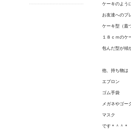
ケーキのよう
お友達へのプ
ケーキ型（蓋
１８ｃｍのケ
包んだ型が傾
他、持ち物は
エプロン
ゴム手袋
メガネやゴー
マスク
です＊＾＾＊