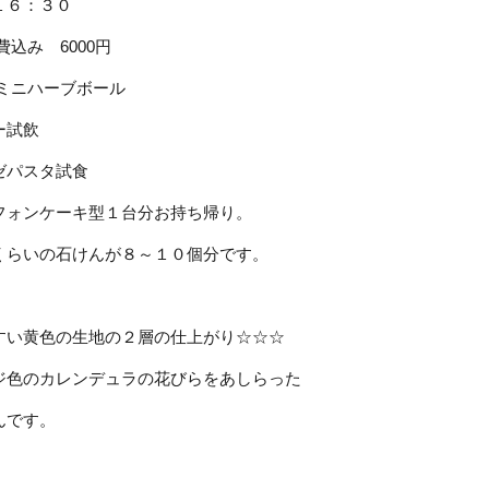
１６：３０
費込み 6000円
 ミニハーブボール
ー試飲
ゼパスタ試食
フォンケーキ型１台分お持ち帰り。
くらいの石けんが８～１０個分です。
すい黄色の生地の２層の仕上がり☆☆☆
ジ色のカレンデュラの花びらをあしらった
んです。