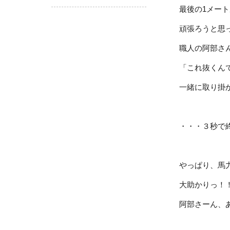
最後の1メー
頑張ろうと思
職人の阿部さ
「これ抜くん
一緒に取り掛
・・・３秒で終
やっぱり、馬
大助かりっ！
阿部さーん、