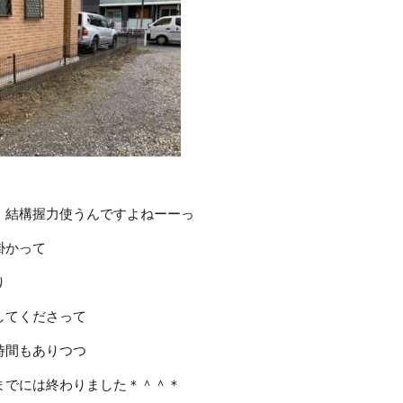
、結構握力使うんですよねーーっ
掛かって
り
してくださって
時間もありつつ
までには終わりました＊＾＾＊