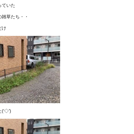
っていた
の雑草たち・・
だけ
‘◇’)ゞ