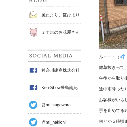
風たより、庭ひより
ミナ吉のお花屋さん
ふ～～～ぅ
雑草抜きって
神奈川建商株式会社
午後から取り
Ken-Show豊島南紀
途中雨降った
お客様がいら
@mi_sugawara
手を止めてる
何とか５時頃
@mi_nakichi