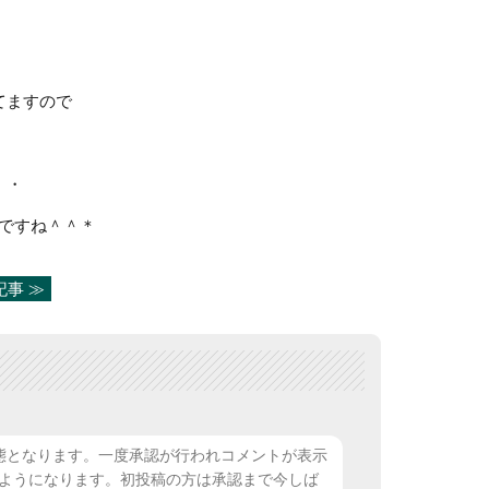
てますので
・・
ですね＾＾＊
記事 ≫