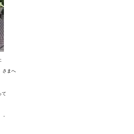
た
」
さまへ
って
・・