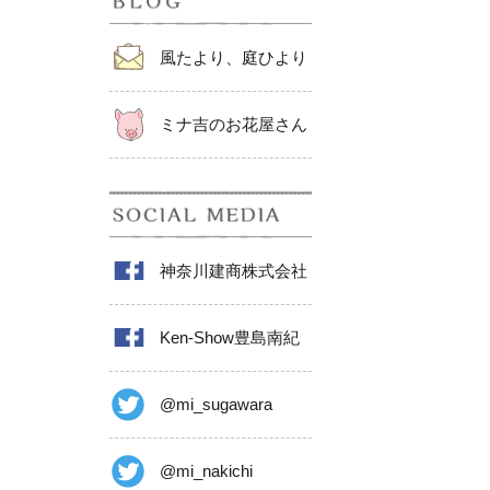
風たより、庭ひより
ミナ吉のお花屋さん
神奈川建商株式会社
Ken-Show豊島南紀
@mi_sugawara
@mi_nakichi