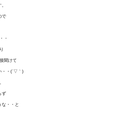
す。
ので
・・
り
接聞けて
・(´▽｀)
。
らず
うな・・と