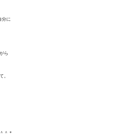
自分に
。
がら
て。
＾＾＊