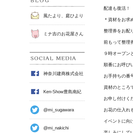
配達も復活！
風たより、庭ひより
＊資材をお求
整理券をお配
ミナ吉のお花屋さん
前もって整理
９時オープン
順番にお呼び
神奈川建商株式会社
お手持ちの番
資材のところ
Ken-Show豊島南紀
お申し付けく
お花の仕入れ
@mi_sugawara
イベントに向
@mi_nakichi
楽しみにして