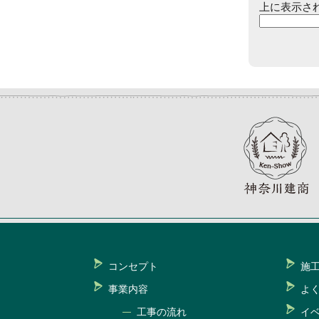
上に表示さ
コンセプト
施
事業内容
よ
工事の流れ
イ