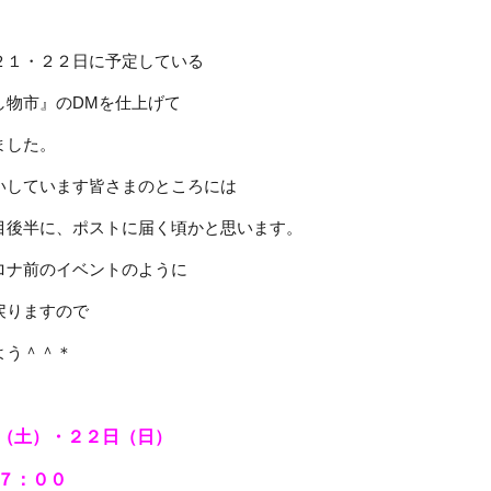
２１・２２日に予定している
し物市』のDMを仕上げて
ました。
いしています皆さまのところには
目後半に、ポストに届く頃かと思います。
ロナ前のイベントのように
戻りますので
よう＾＾＊
（土）・２２日（日）
７：００