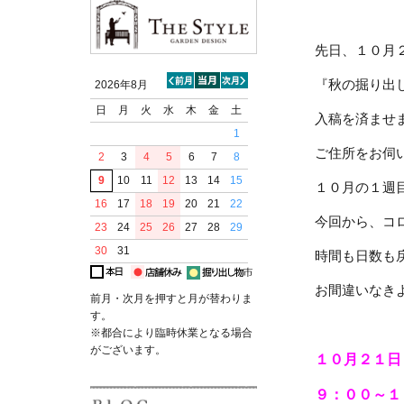
先日、１０月
『秋の掘り出
2026年8月
日
月
火
水
木
金
土
入稿を済ませ
1
ご住所をお伺
2
3
4
5
6
7
8
9
10
11
12
13
14
15
１０月の１週
16
17
18
19
20
21
22
今回から、コ
23
24
25
26
27
28
29
30
31
時間も日数も
お間違いなき
前月・次月を押すと月が替わりま
す。
※都合により臨時休業となる場合
がございます。
１０月２１日
９：００～１