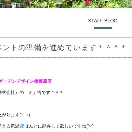
STAFF BLOG
ベントの準備を進めています＊＾＾＊
 ガーデンデザイン
相模原店
株式会社）の ミナ吉です＾＾＊
がります(+_+)
超える気温
ほんとに勘弁して欲しいですね(^-^;