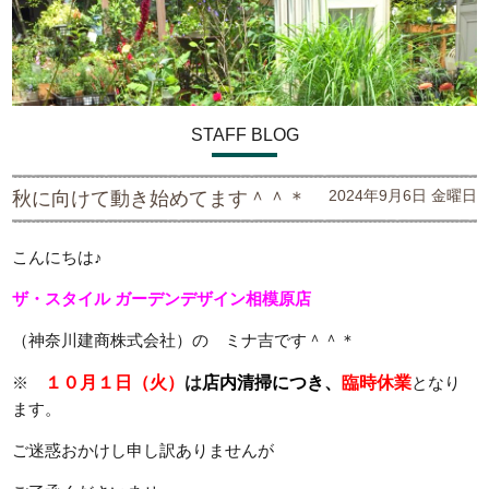
STAFF BLOG
2024年9月6日 金曜日
秋に向けて動き始めてます＾＾＊
こんにちは♪
ザ・スタイル ガーデンデザイン
相模原店
（神奈川建商株式会社）の ミナ吉です＾＾＊
※
１０月１日（火）
は
店内清掃につき、
臨時休業
となり
ます。
ご迷惑おかけし申し訳ありませんが