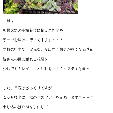
明日は
相模大野の高校花壇に植えこむ苗を
朝一でお届けに行って来ます＾＾＊
学校の行事で、父兄などが出向く機会が多くなる季節
皆さんの目に触れる花壇を
少しでもキレイに。と活動を＊＾＾＊ステキな事♬
まだ、日程はざっくりですが
１０月後半に、秋のバスツアーを企画します＊＾＾＊
申し込みはＤＭを手にして