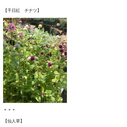
【千日紅 チナツ】
＊＊＊
【仙人草】