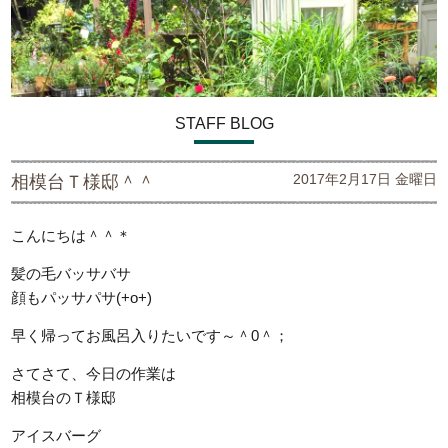
STAFF BLOG
2017年2月17日 金曜日
相模台Ｔ様邸＾＾
こんにちは＾＾＊
髪の毛バッサバサ
顔もパッサパサ(+o+)
早く帰ってお風呂入りたいです～＾0＾；
さてさて、今日の作業は
相模台のＴ様邸
アイスバーグ