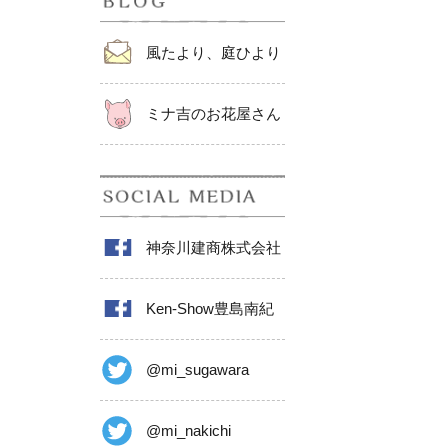
風たより、庭ひより
ミナ吉のお花屋さん
神奈川建商株式会社
Ken-Show豊島南紀
@mi_sugawara
@mi_nakichi