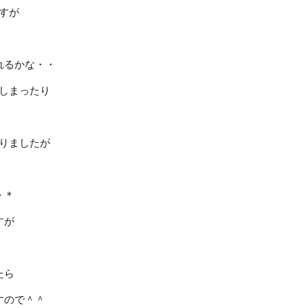
すが
れるかな・・
しまったり
りましたが
＾＊
すが
たら
すので＾＾