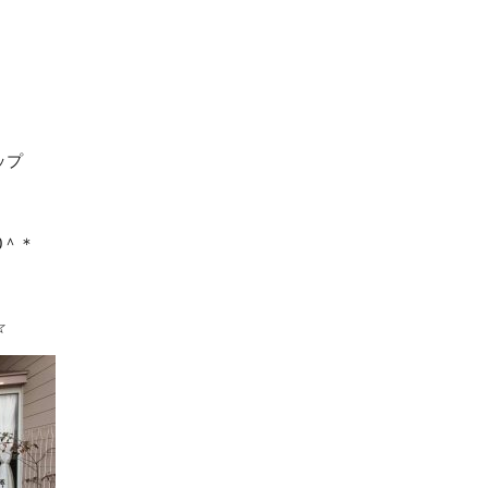
ップ
0＾＊
☆