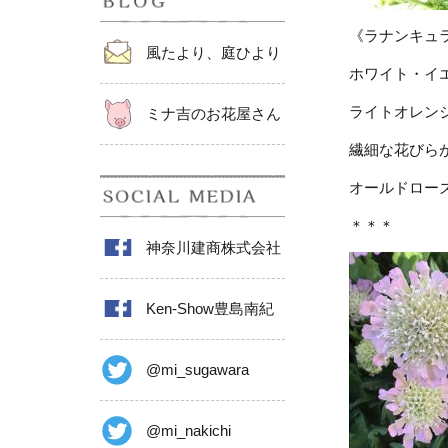
《ラナンキュ
風たより、庭ひより
ホワイト・イ
ライトオレン
ミナ吉のお花屋さん
繊細な花びら
オールドロー
＊＊＊
神奈川建商株式会社
Ken-Show豊島南紀
@mi_sugawara
@mi_nakichi