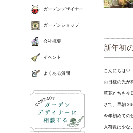
ガーデンデザイナー
ガーデンショップ
会社概要
新年初
イベント
こんにちは♡
よくある質問
お日様の光が
草花たちも今
さて、早朝３
今年初めての
入荷数は少な