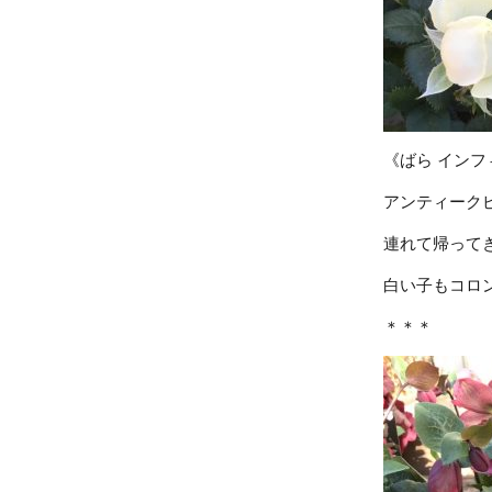
《ばら インフ
アンティーク
連れて帰って
白い子もコロ
＊＊＊