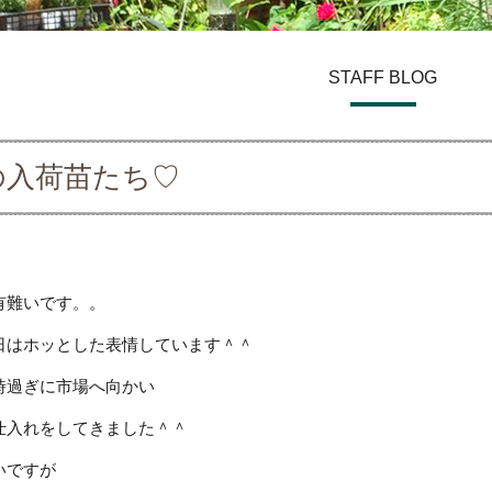
STAFF BLOG
の入荷苗たち♡
有難いです。。
日はホッとした表情しています＾＾
時過ぎに市場へ向かい
仕入れをしてきました＾＾
いですが