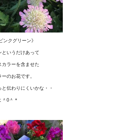
 ピンクグリーン》
ンというだけあって
スカラーを含ませた
ラーのお花です。
っと伝わりにくいかな・・
よ＾0＾＊