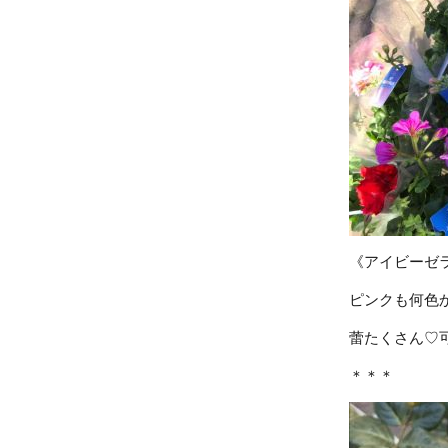
《アイビーゼ
ピンクも何色
蕾たくさん♡
＊＊＊