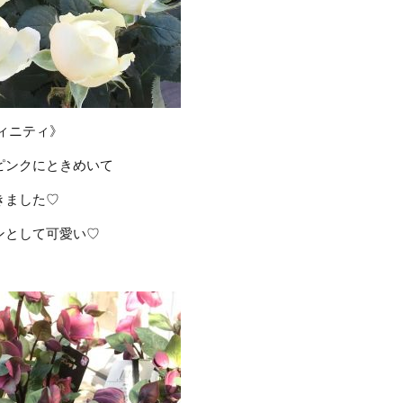
ィニティ》
ピンクにときめいて
きました♡
ンとして可愛い♡