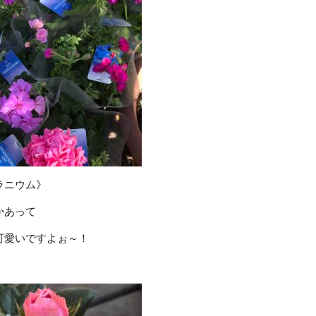
ラニウム》
かあって
可愛いですよぉ～！