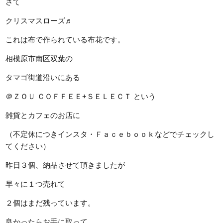
さて
クリスマスローズ♬
これは布で作られている布花です。
相模原市南区双葉の
タマゴ街道沿いにある
＠ＺＯＵ ＣＯＦＦＥＥ+ＳＥＬＥＣＴ という
雑貨とカフェのお店に
（不定休につきインスタ・Ｆａｃｅｂｏｏｋなどでチェックし
てください）
昨日３個、納品させて頂きましたが
早々に１つ売れて
２個はまだ残っています。
良かったらお手に取って