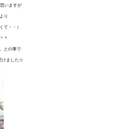
と思いますが
より
くて・・）
＾＊
。との事で
受けました☆