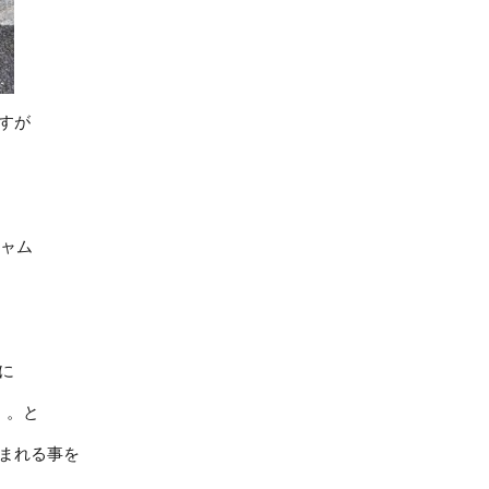
すが
ジャム
に
。。と
まれる事を