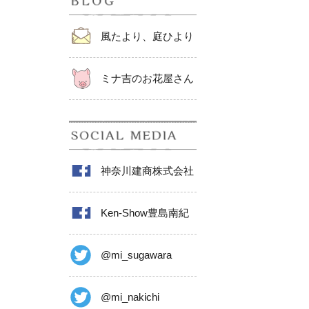
風たより、庭ひより
ミナ吉のお花屋さん
神奈川建商株式会社
Ken-Show豊島南紀
@mi_sugawara
@mi_nakichi