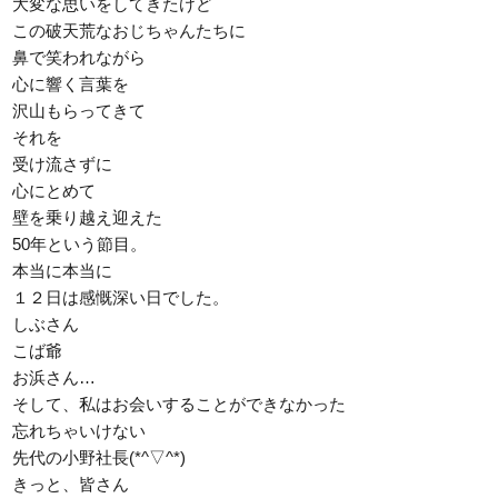
大変な思いをしてきたけど
この破天荒なおじちゃんたちに
鼻で笑われながら
心に響く言葉を
沢山もらってきて
それを
受け流さずに
心にとめて
壁を乗り越え迎えた
50年という節目。
本当に本当に
１２日は感慨深い日でした。
しぶさん
こば爺
お浜さん…
そして、私はお会いすることができなかった
忘れちゃいけない
先代の小野社長(*^▽^*)
きっと、皆さん