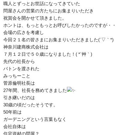
職人とずっとお世話になってきていた
問屋さんの営業の方たちにお集まりいただき
祝賀会を開かせて頂きました。
ホントは、もっともっとお呼びしたかったのですが・・
会場の広さを考慮し
今回２１名の皆さまにお集まりいただきました(´▽｀*)
神奈川建商株式会社は
７月１２日で５０歳になりました！( *´艸｀)
先代の社長から
バトンを渡された
みっちーこと
菅原倫明社長は
27年間、社長を務めてきました
引き継いだのは
30歳の頃だったそうです。
50年前は
ガーデニングという言葉もなく
会社自体は
住宅資材の問屋？