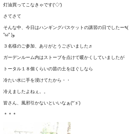
灯油買ってこなきゃです(‘◇’)ゞ
さてさて
そんな中、今日はハンギングバスケットの講習の日でしたー٩(
”ω” )و
３名様のご参加、ありがとうございました♬
ガーデンルーム内はストーブを点けて暖かくしていましたが
トータル１８個くらいの苗の土をほぐしなら
冷たい水に手を浸けてたから・・
冷えましたよねぇ。。
皆さん、風邪引かないといいなぁ(*´з`)
＊＊＊