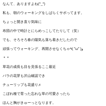
なんて、ありますよね(*_*)
私も、朝のウォーキングをしばらくサボってます。
ちょっと開き直り気味に
布団の中で時計とにらめっこしてたりして（笑）
でも、そろそろ春の陽気も落ち着きだしたので
頑張ってウォーキング、再開させなくちゃ٩( ”ω” )و
＊＊
草花の成長も目を見張るここ最近
バラの花芽も沢山確認でき
チューリップも花盛り♬
こぼれ種で育った忘れな草の可愛さったら
ほんと胸がきゅーっとなります。