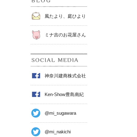
風たより、庭ひより
ミナ吉のお花屋さん
神奈川建商株式会社
Ken-Show豊島南紀
@mi_sugawara
@mi_nakichi