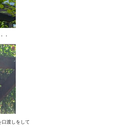
・・
を口渡しをして