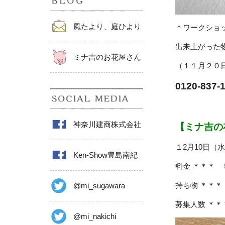
風たより、庭ひより
＊ワークショ
出来上がった
ミナ吉のお花屋さん
（１１月２０
0120-8
神奈川建商株式会社
【ミナ吉の
１2月10日（水
Ken-Show豊島南紀
料金 ＊＊＊ 
持ち物 ＊＊
@mi_sugawara
募集人数 ＊
@mi_nakichi