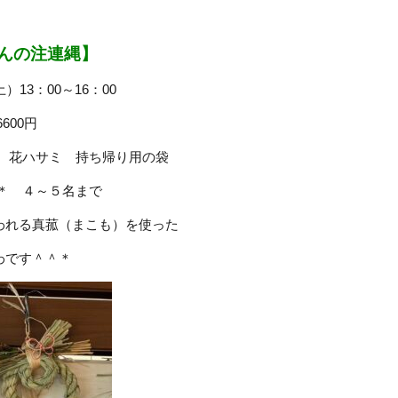
んの注連縄】
）13：00～16：00
600円
＊ 花ハサミ 持ち帰り用の袋
＊＊ ４～５名まで
われる真菰（まこも）を使った
わです＾＾＊