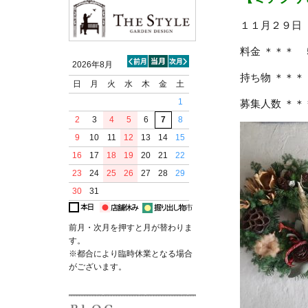
１１月２９日（土
料金 ＊＊＊ 
2026年8月
持ち物 ＊＊
日
月
火
水
木
金
土
1
募集人数 ＊
2
3
4
5
6
7
8
9
10
11
12
13
14
15
16
17
18
19
20
21
22
23
24
25
26
27
28
29
30
31
前月・次月を押すと月が替わりま
す。
※都合により臨時休業となる場合
がございます。