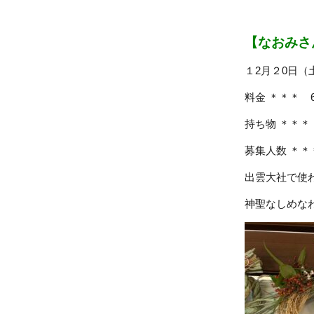
【なおみさ
１2月２0日（土
料金 ＊＊＊ 6
持ち物 ＊＊
募集人数 ＊
出雲大社で使
神聖なしめな