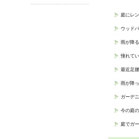
庭にレ
ウッド
雨が降
憧れて
最近足
雨が降っ
ガーデ
今の庭
庭でガ