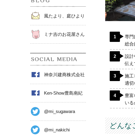
風たより、庭ひより
ミナ吉のお花屋さん
専門
総合
設計
伝え
神奈川建商株式会社
施工
適切
Ken-Show豊島南紀
豊富
いる
@mi_sugawara
どんな
@mi_nakichi