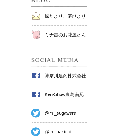
風たより、庭ひより
ミナ吉のお花屋さん
神奈川建商株式会社
Ken-Show豊島南紀
@mi_sugawara
@mi_nakichi